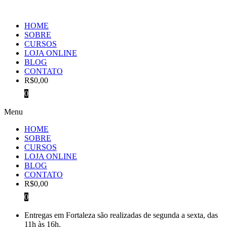
Ir
para
HOME
o
SOBRE
conteúdo
CURSOS
LOJA ONLINE
BLOG
CONTATO
R$
0,00
0
Menu
HOME
SOBRE
CURSOS
LOJA ONLINE
BLOG
CONTATO
R$
0,00
0
Entregas em Fortaleza são realizadas de segunda a sexta, das
11h às 16h.