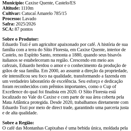
Município:
Caxixe Quente, Castelo/ES
Altitude:
1110m
Cultivar:
Catucaí Amarelo 785/15
Processo:
Lavado
Safra:
2025/2026
SCA:
87 pontos
Sobre o Produtor:
Eduardo Tozi é um agricultor apaixonado por café. A história de sua
família com a terra do Sítio Floresta, em Caxixe Quente, interior de
Castelo, no Espírito Santo, remonta a 1880, quando seus bisavós
italianos se estabeleceram na região. Crescendo em meio aos
cafezais, Eduardo herdou o amor e o conhecimento da produção de
grãos de sua família. Em 2000, ao assumir a direção da propriedade,
ele intensificou seu foco na qualidade, transformando a fazenda em
um verdadeiro laboratório de excelência. Seu esforço e dedicação
foram reconhecidos com prêmios importantes, como o Cup of
Excellence do qual foi finalista em 2020. O Sítio Floresta está
localizado no Vale do Caxixe e com parte de sua área coberta pela
Mata Atlântica protegida. Desde 2020, trabalhamos diretamente com
Eduardo Tozi por meio de direct trade, garantindo uma parceria justa
e de alta qualidade.
Sobre a Região:
O café das Montanhas Capixabas é uma bebida única, moldada pela