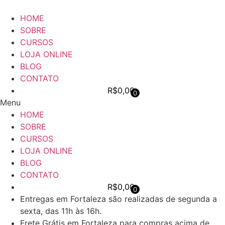
Ir
para
HOME
o
SOBRE
conteúdo
CURSOS
LOJA ONLINE
BLOG
CONTATO
R$
0,00
0
Menu
HOME
SOBRE
CURSOS
LOJA ONLINE
BLOG
CONTATO
R$
0,00
0
Entregas em Fortaleza são realizadas de segunda a
sexta, das 11h às 16h.
Frete Grátis em Fortaleza para compras acima de